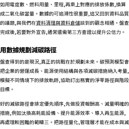
如用電度數、燃料用量、里程,再乘上對應的排放係數,換算
成二氧化碳當量。數據的可追溯性很重要,這又回到資料品質
的議題,與我們在
資料清理與資料倉儲
談到的觀念相通。盤查
完成後,若要對外宣告,通常還需第三方查證以提升公信力。
用數據規劃減碳路徑
盤查得到的是現況,真正的挑戰在於規劃未來。碳預測模型會
把企業的營運成長、能源使用結構與各項減碳措施納入考量,
模擬不同情境下的排放軌跡,協助訂出務實的淨零路徑與階段
目標。
好的減碳路徑會排定優先順序,先做投資報酬高、減量明確的
措施,例如汰換高耗能設備、提升能源效率、導入再生能源,
再處理較困難的範疇三。把路徑量化,管理層才能在成本與減