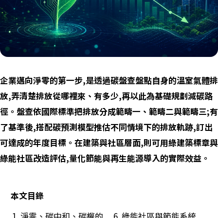
企業邁向淨零的第一步,是透過碳盤查盤點自身的溫室氣體排
放,弄清楚排放從哪裡來、有多少,再以此為基礎規劃減碳路
徑。盤查依國際標準把排放分成範疇一、範疇二與範疇三;有
了基準後,搭配碳預測模型推估不同情境下的排放軌跡,訂出
可達成的年度目標。在建築與社區層面,則可用綠建築標章與
綠能社區改造評估,量化節能與再生能源導入的實際效益。
本文目錄
淨零、碳中和、碳權的
綠能社區與節能系統