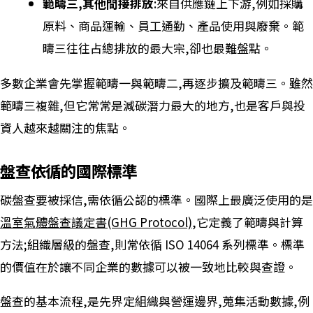
範疇三,其他間接排放
:來自供應鏈上下游,例如採購
原料、商品運輸、員工通勤、產品使用與廢棄。範
疇三往往占總排放的最大宗,卻也最難盤點。
多數企業會先掌握範疇一與範疇二,再逐步擴及範疇三。雖然
範疇三複雜,但它常常是減碳潛力最大的地方,也是客戶與投
資人越來越關注的焦點。
盤查依循的國際標準
碳盤查要被採信,需依循公認的標準。國際上最廣泛使用的是
溫室氣體盤查議定書(GHG Protocol)
,它定義了範疇與計算
方法;組織層級的盤查,則常依循 ISO 14064 系列標準。標準
的價值在於讓不同企業的數據可以被一致地比較與查證。
盤查的基本流程,是先界定組織與營運邊界,蒐集活動數據,例