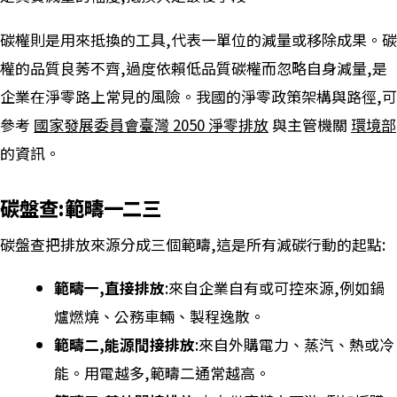
碳權則是用來抵換的工具,代表一單位的減量或移除成果。碳
權的品質良莠不齊,過度依賴低品質碳權而忽略自身減量,是
企業在淨零路上常見的風險。我國的淨零政策架構與路徑,可
參考
國家發展委員會臺灣 2050 淨零排放
與主管機關
環境部
的資訊。
碳盤查:範疇一二三
碳盤查把排放來源分成三個範疇,這是所有減碳行動的起點:
範疇一,直接排放
:來自企業自有或可控來源,例如鍋
爐燃燒、公務車輛、製程逸散。
範疇二,能源間接排放
:來自外購電力、蒸汽、熱或冷
能。用電越多,範疇二通常越高。