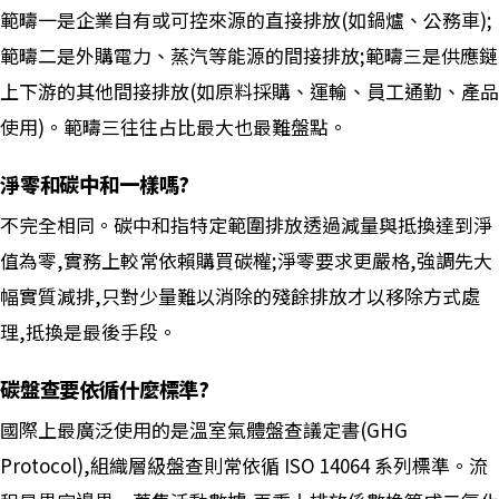
範疇一是企業自有或可控來源的直接排放(如鍋爐、公務車);
範疇二是外購電力、蒸汽等能源的間接排放;範疇三是供應鏈
上下游的其他間接排放(如原料採購、運輸、員工通勤、產品
使用)。範疇三往往占比最大也最難盤點。
淨零和碳中和一樣嗎?
不完全相同。碳中和指特定範圍排放透過減量與抵換達到淨
值為零,實務上較常依賴購買碳權;淨零要求更嚴格,強調先大
幅實質減排,只對少量難以消除的殘餘排放才以移除方式處
理,抵換是最後手段。
碳盤查要依循什麼標準?
國際上最廣泛使用的是溫室氣體盤查議定書(GHG
Protocol),組織層級盤查則常依循 ISO 14064 系列標準。流