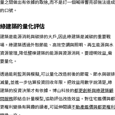
量之間做出有依據的取捨,而不是訂一個喊得響亮卻無法達成
的口號。
綠建築的量化評估
建築是能源消耗與碳排的大戶,因此綠建築是減碳的重要戰
場。綠建築透過外殼節能、高效空調與照明、再生能源與水
資源管理,降低整棟建築的能源與資源消耗。要證明效益,需
要量化。
透過能耗監測與模擬,可以量化改造前後的節電、節水與碳排
減量,並進一步估算投資回收年限。把效益用數字說清楚,綠
建築的投資決策才有依據。博山科技的
都更創新與綠建築顧
問服務
即結合計量模型,協助評估改造效益。對住宅鑑價與都
更權利變換有興趣的讀者,可延伸閱讀
不動產鑑價與都更權利
變換
一文。