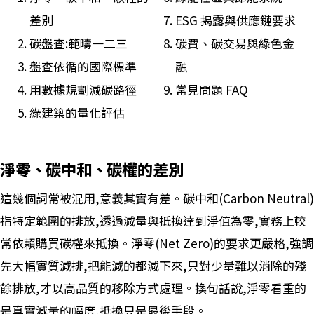
差別
ESG 揭露與供應鏈要求
碳盤查:範疇一二三
碳費、碳交易與綠色金
盤查依循的國際標準
融
用數據規劃減碳路徑
常見問題 FAQ
綠建築的量化評估
淨零、碳中和、碳權的差別
這幾個詞常被混用,意義其實有差。碳中和(Carbon Neutral)
指特定範圍的排放,透過減量與抵換達到淨值為零,實務上較
常依賴購買碳權來抵換。淨零(Net Zero)的要求更嚴格,強調
先大幅實質減排,把能減的都減下來,只對少量難以消除的殘
餘排放,才以高品質的移除方式處理。換句話說,淨零看重的
是真實減量的幅度,抵換只是最後手段。