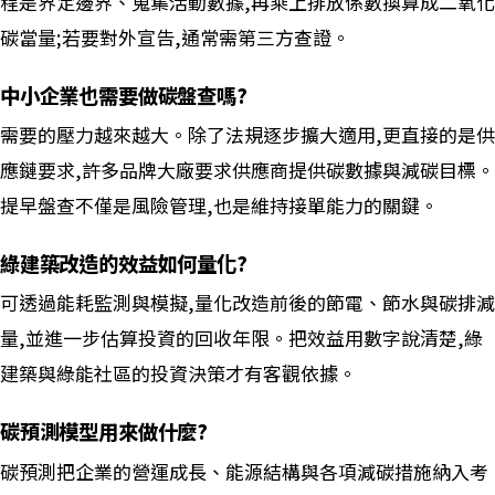
程是界定邊界、蒐集活動數據,再乘上排放係數換算成二氧化
碳當量;若要對外宣告,通常需第三方查證。
中小企業也需要做碳盤查嗎?
需要的壓力越來越大。除了法規逐步擴大適用,更直接的是供
應鏈要求,許多品牌大廠要求供應商提供碳數據與減碳目標。
提早盤查不僅是風險管理,也是維持接單能力的關鍵。
綠建築改造的效益如何量化?
可透過能耗監測與模擬,量化改造前後的節電、節水與碳排減
量,並進一步估算投資的回收年限。把效益用數字說清楚,綠
建築與綠能社區的投資決策才有客觀依據。
碳預測模型用來做什麼?
碳預測把企業的營運成長、能源結構與各項減碳措施納入考