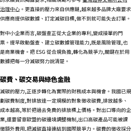
治理中心
。更直接的壓力來自供應鏈,越來越多品牌大廠要求
供應商提供碳數據、訂定減碳目標,做不到就可能失去訂單。
對中小企業而言,碳盤查正從大企業的專利,變成接單的門
票。提早啟動盤查、建立碳數據管理能力,既是風險管理,也
是商業機會。把 ESG 從合規負擔,轉化為競爭力,關鍵在於用
數據把每一分減碳努力說清楚。
碳費、碳交易與綠色金融
減碳的壓力,正逐步轉化為實際的財務成本與機會。我國已規
劃碳費制度,對排放達一定規模的對象徵收碳費,排放越多、
成本越高,等於把過去免費的排放標上價格。對出口導向的企
業,還要留意歐盟的碳邊境調整機制,出口高碳產品可能被課
徵額外費用,把減碳直接連結到國際競爭力。碳費的徵收採分