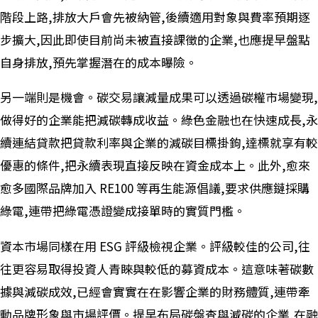
階段上路,排放大戶會先被納管,後續適用對象與費率預期逐
步擴大,因此即使目前尚未被直接課徵的企業,也應提早盤點
自身排放,預先掌握潛在的成本曝險。
另一端則是機會。碳交易讓減量成果可以透過碳權市場變現,
做得好的企業能把減碳轉成收益。綠色金融也在快速成長,永
續連結貸款把貸款利率與企業的減碳目標掛鉤,達標就享有較
優惠的條件,把永續表現直接反映在資金成本上。此外,愈來
愈多國際品牌加入 RE100 等再生能源倡議,要求供應鏈採購
綠電,連帶把綠電憑證變成接單時的實質門檻。
資本市場同樣在用 ESG 評級檢視企業。評級較佳的公司,往
往更容易取得投資人青睞與較低的募資成本。這意味著碳數
據與減碳成效,已經會實實在在影響企業的財務體質,連帶牽
動品牌形象與市場評價。提早布局碳盤查與減碳的企業,在融